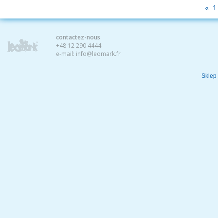
«
1
contactez-nous
+48 12 290 4444
e-mail:
info@leomark.fr
Sklep 